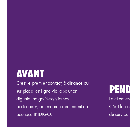
AVANT
C’est le
premier contac
t,
à distance
ou
PEN
sur place
,
en ligne
via
la solution
digitale
Indigo
Neo
, via n
os
Le client es
partenaires
,
ou encore directement
en
C’est le cœ
boutique
INDIGO
.
du
servic