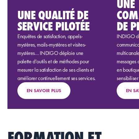
UNE
UNE QUALITÉ DE
COM
SERVICE PILOTÉE
DE P
Enquêtes de satisfaction, appels-
INDIGO d
mystères, mails-mystères et visites-
communicat
mystères… INDIGO déploie une
multicanale
palette d’outils et de méthodes pour
messages a
mesurer la satisfaction de ses clients et
en boutique
améliorer continuellement ses services.
sensibiliser 
EN SAVOIR PLUS
EN SA
FORMATION ET