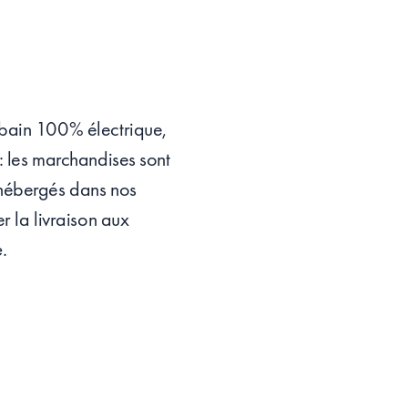
rbain 100% électrique,
: les marchandises sont
 hébergés dans nos
r la livraison aux
e
.