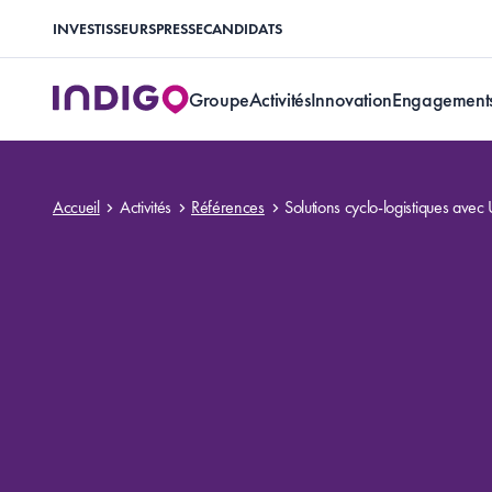
INVESTISSEURS
PRESSE
CANDIDATS
Groupe
Activités
Innovation
Engagement
Accueil
Activités
Références
Solutions cyclo-logistiques avec